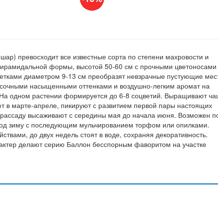
 шар) превосходит все известные сорта по степени махровости и
пирамидальной формы, высотой 50-60 см с прочными цветоносами
тками диаметром 9-13 см преобразят невзрачные пустующие мес
ть сочными насыщенными оттенками и воздушно-легким аромат на
 На одном растении формируется до 6-8 соцветий. Выращивают ч
т в марте-апреле, пикируют с развитием первой пары настоящих
нт рассаду высаживают с середины мая до начала июня. Возможен п
 под зиму с последующим мульчированием торфом или опилками.
твами, до двух недель стоят в воде, сохраняя декоративность.
актер делают серию Баллон бесспорным фаворитом на участке