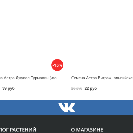
-15%
Семена Астра Джувел Турмалин (игольчато-коготковая) / Гавриш
39 руб
22 руб
26 руб
ЛОГ РАСТЕНИЙ
О МАГАЗИНЕ