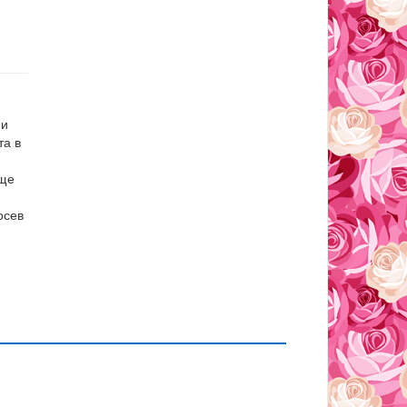
 и
та в
аще
осев