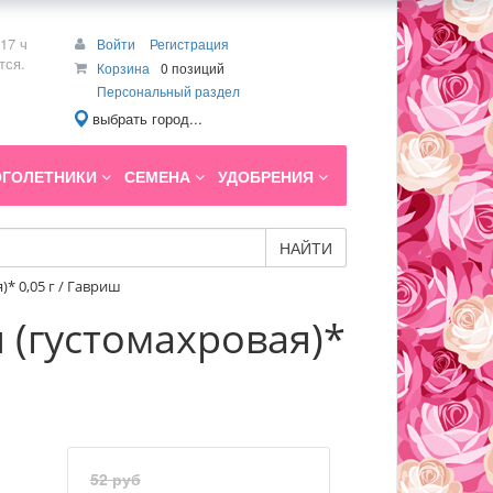
17 ч
Войти
Регистрация
тся.
Корзина
0 позиций
Персональный раздел
выбрать город...
ГОЛЕТНИКИ
СЕМЕНА
УДОБРЕНИЯ
НАЙТИ
* 0,05 г / Гавриш
 (густомахровая)*
52 руб