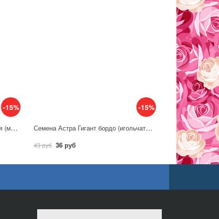
-15%
-15%
Семена Астра Витраж, альпийская (многолетняя)/ Гавриш
Семена Астра Гигант бордо (игольчато-коготковая) / Гавриш
36 руб
43 руб