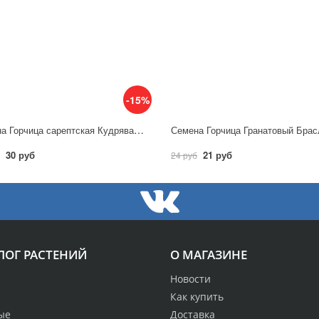
-15%
Семена Горчица сарептская Кудрявая крупнолистная 0,5г / Аэлита
30 руб
21 руб
24 руб
ЛОГ РАСТЕНИЙ
О МАГАЗИНЕ
Новости
Как купить
ые
Доставка