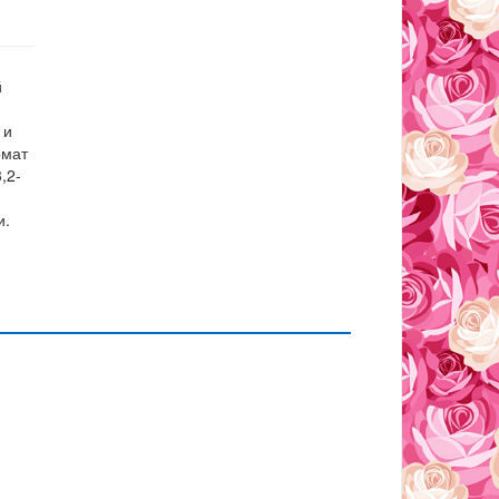
й
 и
омат
,2-
и.