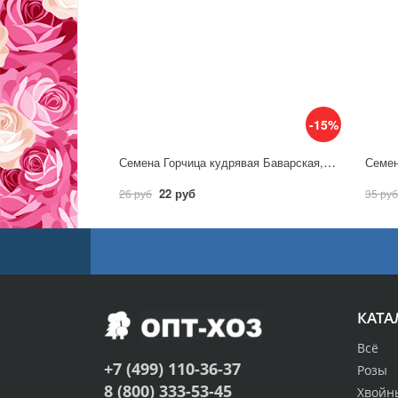
-15%
Семена Горчица кудрявая Баварская, смесь 0,5г / Аэлита
22 руб
26 руб
35 руб
КАТА
Всё
+7 (499) 110-36-37
Розы
8 (800) 333-53-45
Хвойн