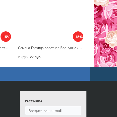
-15%
-15%
Семена Горчица Гранатовый Браслет 1г листовая / Гавриш
Семена Горчица салатная Волнушка / Аэлита
22 руб
26 руб
РАССЫЛКА