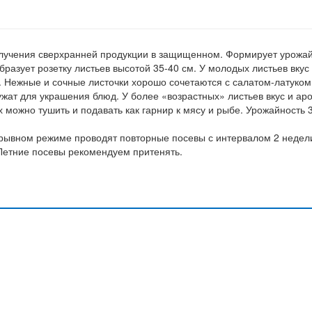
получения сверхранней продукции в защищенном. Формирует урожа
бразует розетку листьев высотой 35-40 см. У молодых листьев вкус
. Нежные и сочные листочки хорошо сочетаются с салатом-латуком
ат для украшения блюд. У более «возрастных» листьев вкус и ар
 можно тушить и подавать как гарнир к мясу и рыбе. Урожайность 3
ерывном режиме проводят повторные посевы с интервалом 2 недел
 Летние посевы рекомендуем притенять.