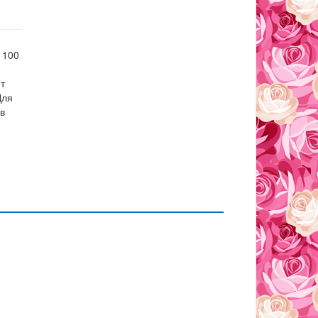
 100
т
Для
 в