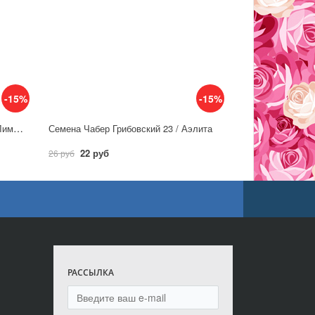
-15%
-15%
Семена Мелисса лекарственная Лимончелло / Аэлита
Семена Чабер Грибовский 23 / Аэлита
22 руб
26 руб
РАССЫЛКА