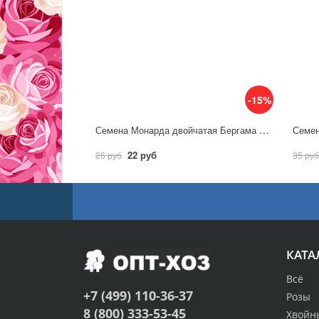
-15%
Семена Монарда двойчатая Бергама 0,05г / Гавриш
22 руб
26 руб
35 руб
КАТА
Всё
+7 (499) 110-36-37
Розы
8 (800) 333-53-45
Хвойн