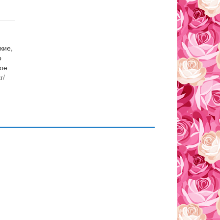
кие,
о
ное
г/