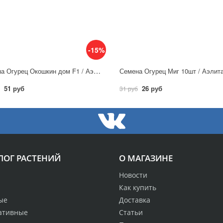
-15%
Семена Огурец Окошкин дом F1 / Аэлита
Семена Огурец Миг 10шт / Аэлит
51 руб
26 руб
31 руб
ЛОГ РАСТЕНИЙ
О МАГАЗИНЕ
Новости
Как купить
ые
Доставка
ативные
Статьи