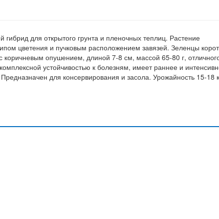
й гибрид для открытого грунта и пленочных теплиц. Растение
типом цветения и пучковым расположением завязей. Зеленцы корот
с коричневым опушением, длиной 7-8 см, массой 65-80 г, отличног
т комплексной устойчивостью к болезням, имеет раннее и интенсив
Предназначен для консервирования и засола. Урожайность 15-18 к