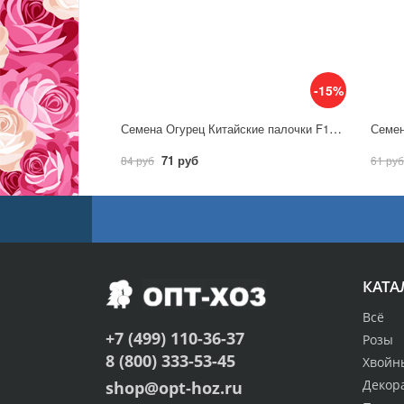
-15%
Семена Огурец Китайские палочки F1 10шт / Аэлита
71 руб
84 руб
61 руб
КАТА
Всё
+7 (499) 110-36-37
Розы
8 (800) 333-53-45
Хвойн
Декор
shop@opt-hoz.ru