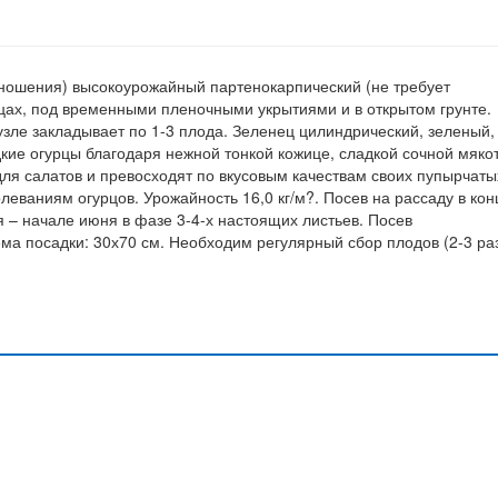
оношения) высокоурожайный партенокарпический (не требует
цах, под временными пленочными укрытиями и в открытом грунте.
узле закладывает по 1-3 плода. Зеленец цилиндрический, зеленый,
адкие огурцы благодаря нежной тонкой кожице, сладкой сочной мяко
ля салатов и превосходят по вкусовым качествам своих пупырчаты
леваниям огурцов. Урожайность 16,0 кг/м?. Посев на рассаду в кон
я – начале июня в фазе 3-4-х настоящих листьев. Посев
ема посадки: 30х70 см. Необходим регулярный сбор плодов (2-3 ра