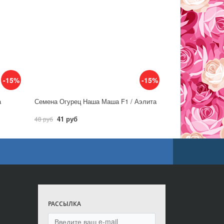
-15%
-15%
а
Семена Огурец Наша Маша F1 / Аэлита
41 руб
48 руб
РАССЫЛКА