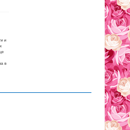
ти и
х
це
за в