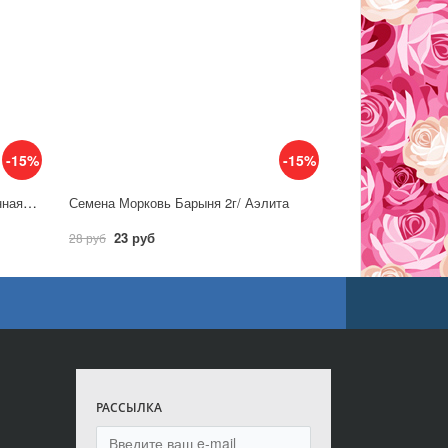
-15%
-15%
Семена Морковь Лонге роте (длинная тупая без сердц.)/ Аэлита
Семена Морковь Барыня 2г/ Аэлита
23 руб
28 руб
РАССЫЛКА