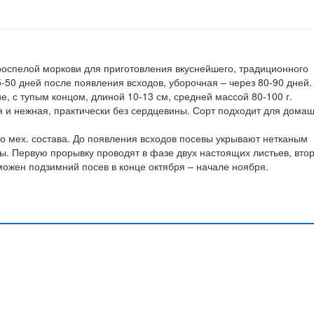
роспелой моркови для приготовления вкуснейшего, традиционного
5-50 дней после появления всходов, уборочная – через 80-90 дней.
, с тупым концом, длиной 10-13 см, средней массой 80-100 г.
я и нежная, практически без сердцевины. Сорт подходит для дома
 мех. состава. До появления всходов посевы укрывают нетканым
. Первую прорывку проводят в фазе двух настоящих листьев, вто
можен подзимний посев в конце октября – начале ноября.