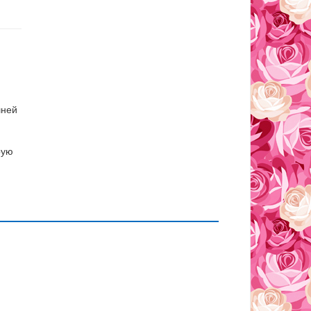
шней
рую