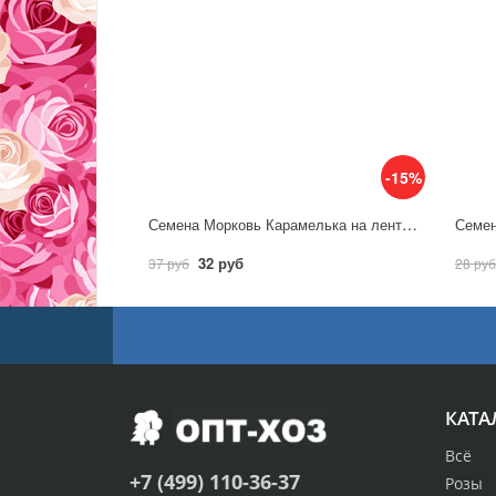
-15%
Семена Морковь Карамелька на ленте 8м / Аэлита
32 руб
37 руб
28 руб
КАТА
Всё
+7 (499) 110-36-37
Розы