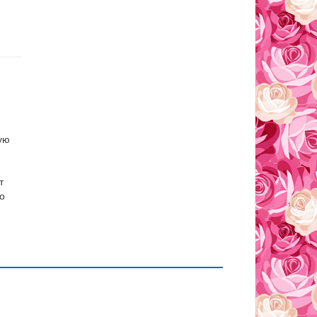
ую
т
о