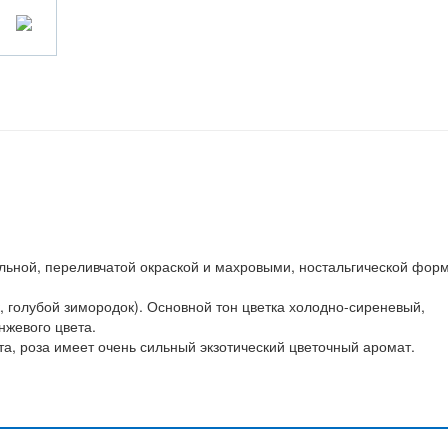
альной, переливчатой окраской и махровыми, ностальгической фор
, голубой зимородок). Основной тон цветка холодно-сиреневый,
жевого цвета.
а, роза имеет очень сильный экзотический цветочный аромат.