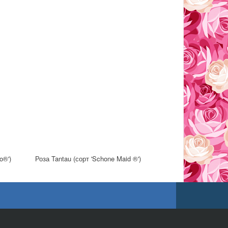
o®')
Роза Tantau (сорт 'Schone Maid ®')