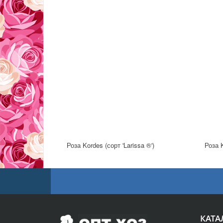
Роза Kordes (сорт 'Larissa ®')
Роза 
КАТА