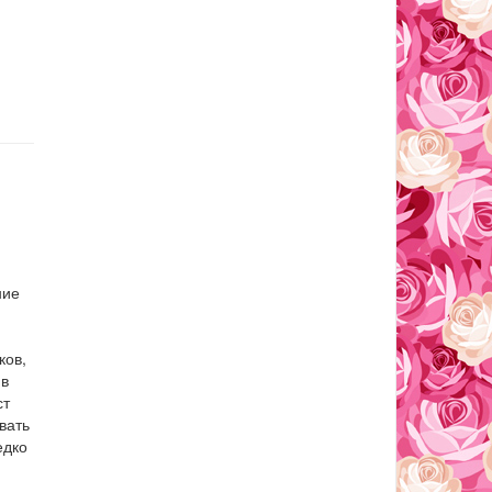
ние
ков,
 в
ст
вать
едко