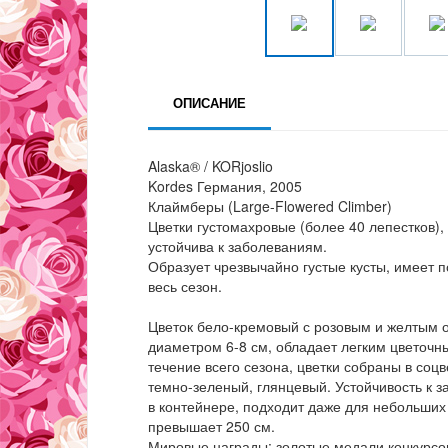
ОПИСАНИЕ
Alaska® / KORjoslio
Kordes Германия, 2005
Клаймберы (Large-Flowered Climber)
Цветки густомахровые (более 40 лепестков),
устойчива к заболеваниям.
Образует чрезвычайно густые кусты, имеет 
весь сезон.
Цветок бело-кремовый с розовым и желтым о
диаметром 6-8 см, обладает легким цветоч
течение всего сезона, цветки собраны в соц
темно-зеленый, глянцевый. Устойчивость к 
в контейнере, подходит даже для небольших 
превышает 250 см.
Мировые награды: золотые медали конкурсов 