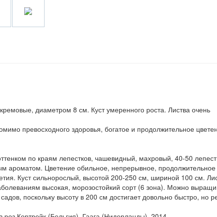
 кремовые, диаметром 8 см. Куст умеренного роста. Листва очень
помимо превосходного здоровья, богатое и продолжительное цвете
ттенком по краям лепестков, чашевидный, махровый, 40-50 лепест
ным ароматом. Цветение обильное, непрерывное, продолжительное
ветия. Куст сильнорослый, высотой 200-250 см, шириной 100 см. Ли
заболеваниям высокая, морозостойкий сорт (6 зона). Можно выращи
садов, поскольку высоту в 200 см достигает довольно быстро, но р
роз Кортрейк (Бельгия), Гаага (Нидерланды), 2014.