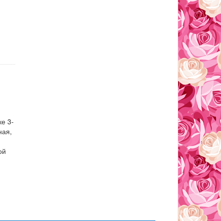
ке 3-
ная,
ой