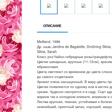
ОПИСАНИЕ
Meilland, 1986
Др. назв.:Jardins de Bagatelle, Drottning Silv
Silvia, Sarah
Класс роз:Чайно-гибридные розы/грандифло
Цветки шикарные, крупные (11-12см), краси
абрикосовая.
Цвета светлеют со временем до цвета слонов
до самого отцветания.
Аромат очень насыщенный. В жару цветы пр
Цветки появляются по одному или в кистях д
срезки. Чудесно смотрится и в саду. Сорт а
жарком так и холодном климате, влажном и 
Листва крупная, темная, устойчивая к болез
нежнейший, приятный запах, хороший, аккур