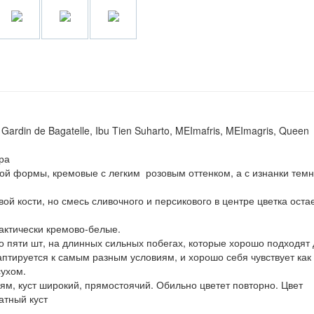
ia, Gardin de Bagatelle, Ibu Tien Suharto, MEImafris, MEImagris, Queen
ра
вой формы, кремовые с легким розовым оттенком, а с изнанки темн
ой кости, но смесь сливочного и персикового в центре цветка оста
актически кремово-белые.
о пяти шт, на длинных сильных побегах, которые хорошо подходят
даптируется к самым разным условиям, и хорошо себя чувствует как
сухом.
ням, куст широкий, прямостоячий. Обильно цветет повторно. Цвет
атный куст