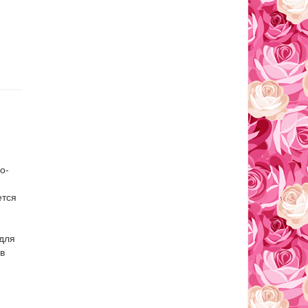
о-
ется
 для
 в