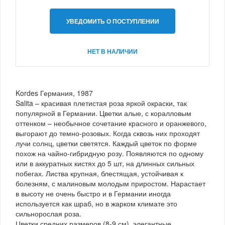
УВЕДОМИТЬ О ПОСТУПЛЕНИИ
НЕТ В НАЛИЧИИ
Kordes Германия, 1987
Salita – красивая плетистая роза яркой окраски, так
популярной в Германии. Цветки алые, с коралловым
оттенком – необычное сочетание красного и оранжевого,
выгорают до темно-розовых. Когда сквозь них проходят
лучи солнц, цветки светятся. Каждый цветок по форме
похож на чайно-гибридную розу. Появляются по одному
или в аккуратных кистях до 5 шт, на длинных сильных
побегах. Листва крупная, блестящая, устойчивая к
болезням, с малиновым молодым приростом. Нарастает
в высоту не очень быстро и в Германии иногда
используется как шраб, но в жарком климате это
сильнорослая роза.
Цветки средних размеров (8-9 см), элегантные,