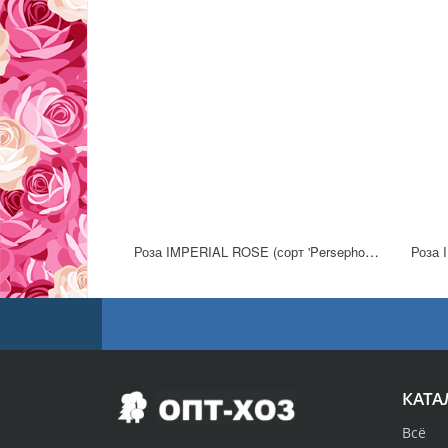
Роза IMPERIAL ROSE (сорт 'Persephony')
Роза 
КАТА
Всё