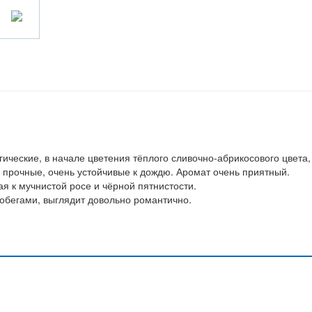
ические, в начале цветения тёплого сливочно-абрикосового цвета,
и прочные, очень устойчивые к дождю. Аромат очень приятный.
я к мучнистой росе и чёрной пятнистости.
побегами, выглядит довольно романтично.