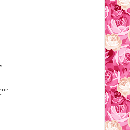
ом
чивый
е