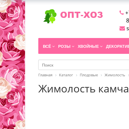
+
8
s
ВСЁ
РОЗЫ
ХВОЙНЫЕ
ДЕКОРАТ
Главная
Каталог
Плодовые
Жимолость
Жимолость камчатс