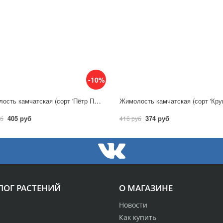
-10%
Жимолость камчатская (сорт 'Пётр Первый')
405 руб
374 руб
уб
416 руб
ЛОГ РАСТЕНИЙ
О МАГАЗИНЕ
Новости
Как купить