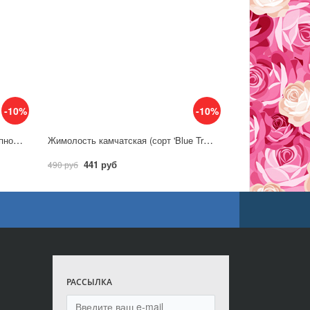
-10%
-10%
Жимолость камчатская (сорт 'Крупноплодная')
Жимолость камчатская (сорт 'Blue Treasure/Голубое сокровище')
441 руб
490 руб
РАССЫЛКА