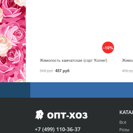
-10%
Жимолость камчатская (сорт 'Колин')
457 руб
508 руб
450 р
КАТА
Всё
+7 (499) 110-36-37
Розы