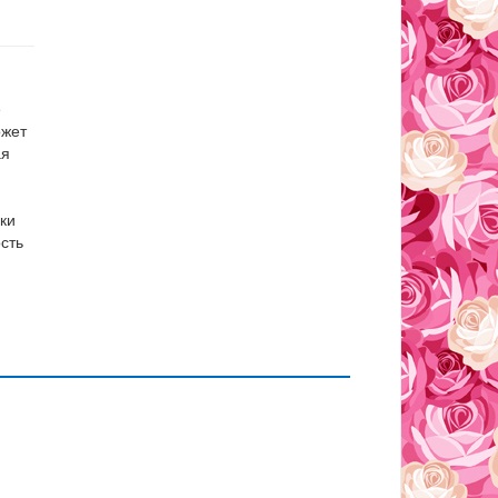
е
ожет
ая
ки
сть