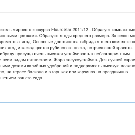
тель мирового конкурса FleuroStar 2011/12 . Образует компактны
иновыми цветками. Образуют ягоды среднего размера. За сезон м
ароматных ягод. Основные достоинства гибрида это его комплексн
ких ягод и каскад цветов рубинового цвета, потрясающей красоты.
гибриду присуща очень высокая устойчивость к неблагоприятным
 всем видам пятнистости. Жаро-засухоустойчив. Для лучшей окрас
ьшими дозами калийных удобрений и поддерживать высокую влажно
о, на терасе балкона и в горшках или корзинах на праздничных
рашением вашего сада