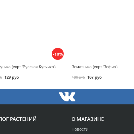
-10%
уника (сорт 'Русская Купчиха')
Земляника (сорт 'Зефир')
129 руб
167 руб
уб
186 руб
ЛОГ РАСТЕНИЙ
О МАГАЗИНЕ
Новости