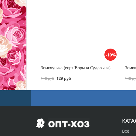
-10%
Земклуника (сорт 'Барыня Сударыня')
Земкл
129 руб
143 руб
143 р
КАТА
Всё