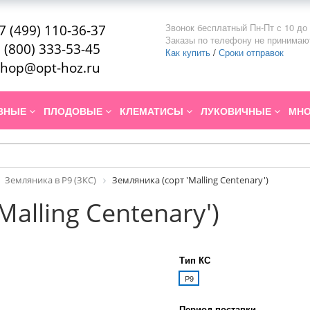
Звонок бесплатный Пн-Пт с 10 до 
7 (499) 110-36-37
Заказы по телефону не принимаю
 (800) 333-53-45
Как купить
/
Сроки отправок
hop@opt-hoz.ru
ИВНЫЕ
ПЛОДОВЫЕ
КЛЕМАТИСЫ
ЛУКОВИЧНЫЕ
МНО
Земляника в P9 (ЗКС)
Земляника (сорт 'Malling Centenary')
Malling Centenary')
Тип КС
P9
Период поставки