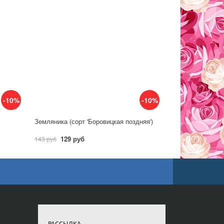
-10%
-10%
Земляника (сорт 'Боровицкая поздняя')
129 руб
143 руб
РАССЫЛКА