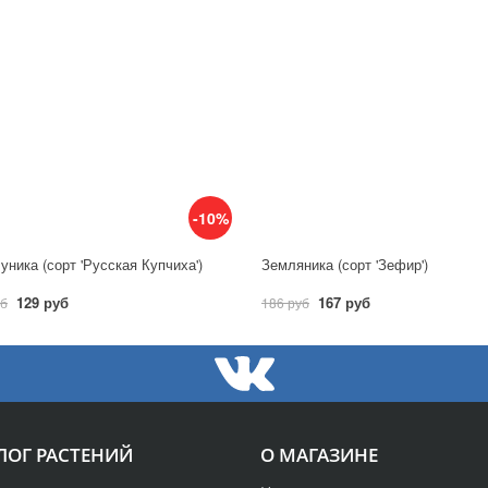
-10%
уника (сорт 'Русская Купчиха')
Земляника (сорт 'Зефир')
129 руб
167 руб
уб
186 руб
ЛОГ РАСТЕНИЙ
О МАГАЗИНЕ