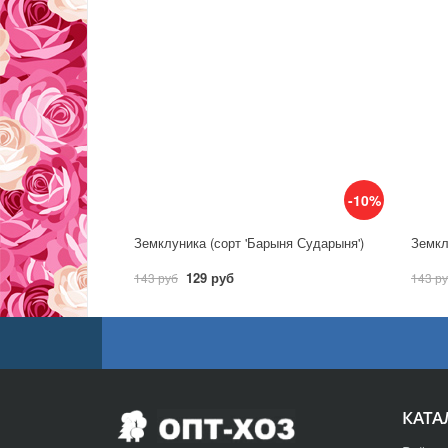
-10%
Земклуника (сорт 'Барыня Сударыня')
Земкл
129 руб
143 руб
143 р
КАТА