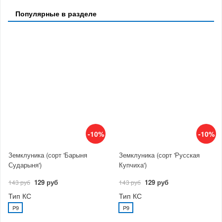
Популярные в разделе
-10%
-10%
Земклуника (сорт 'Барыня
Земклуника (сорт 'Русская
Сударыня')
Купчиха')
129 руб
129 руб
143 руб
143 руб
Тип КС
Тип КС
P9
P9