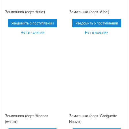
Земляника (сорт 'Asia')
Земляника (сорт 'Alba')
Уведомить о поступлении
Уведомить о поступлении
Нет в наличии
Нет в наличии
Земляника (сорт 'Ananas
Земляника (сорт 'Gariguette
(white)')
Neuve')