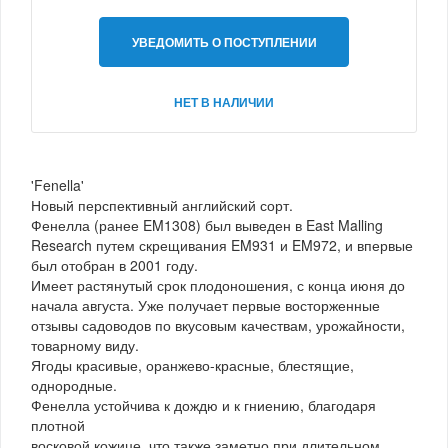
УВЕДОМИТЬ О ПОСТУПЛЕНИИ
НЕТ В НАЛИЧИИ
'Fenella'
Новый перспективный английский сорт.
Фенелла (ранее EM1308) был выведен в East Malling
Research путем скрещивания EM931 и EM972, и впервые
был отобран в 2001 году.
Имеет растянутый срок плодоношения, с конца июня до
начала августа. Уже получает первые восторженные
отзывы садоводов по вкусовым качествам, урожайности,
товарному виду.
Ягоды красивые, оранжево-красные, блестящие,
однородные.
Фенелла устойчива к дождю и к гниению, благодаря
плотной
восковой кожице, что также заметно при длительном