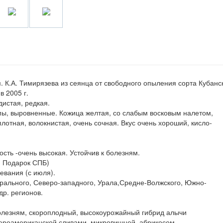
 им. К.А. Тимирязева из сеянца от свободного опыления сорта Кубанс
в 2005 г.
дистая, редкая.
мы, выровненные. Кожица желтая, со слабым восковым налетом,
лотная, волокнистая, очень сочная. Вкус очень хороший, кисло-
сть -очень высокая. Устойчив к болезням.
, Подарок СПБ)
евания (с июля).
рального, Северо-западного, Урала,Средне-Волжского, Южно-
др. регионов.
болезням, скороплодный, высокоурожайный гибрид алычи
вероамериканской сливами, микровишней, абрикосом.