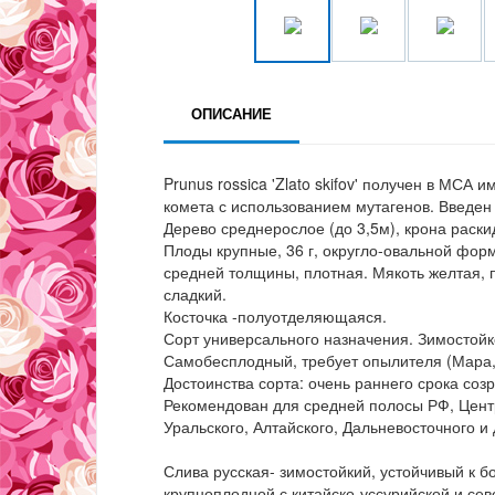
ОПИСАНИЕ
Prunus rossica 'Zlato skifov' получен в МСА
комета с использованием мутагенов. Введен 
Дерево среднерослое (до 3,5м), крона раски
Плоды крупные, 36 г, округло-овальной фор
средней толщины, плотная. Мякоть желтая, п
сладкий.
Косточка -полуотделяющаяся.
Сорт универсального назначения. Зимостойко
Самобесплодный, требует опылителя (Мара
Достоинства сорта: очень раннего срока созр
Рекомендован для средней полосы РФ, Цент
Уральского, Алтайского, Дальневосточного и 
Слива русская- зимостойкий, устойчивый к 
крупноплодной с китайско-уссурийской и се