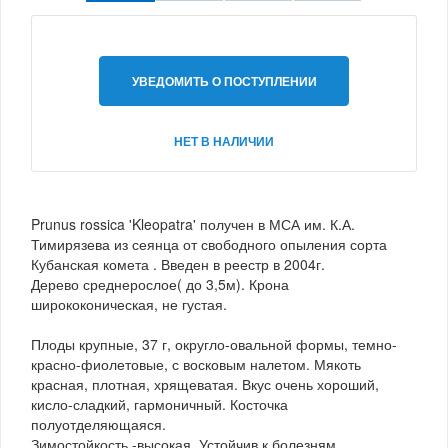
УВЕДОМИТЬ О ПОСТУПЛЕНИИ
НЕТ В НАЛИЧИИ
Prunus rossica 'Kleopatra' получен в МСА им. К.А.
Тимирязева из сеянца от свободного опыления сорта
Кубанская комета . Введен в реестр в 2004г.
Дерево среднерослое( до 3,5м). Крона
ширококоническая, не густая.
Плоды крупные, 37 г, округло-овальной формы, темно-
красно-фиолетовые, с восковым налетом. Мякоть
красная, плотная, хрящеватая. Вкус очень хороший,
кисло-сладкий, гармоничный. Косточка
полуотделяющаяся.
Зимостойкость -высокая. Устойчив к болезням.