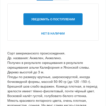
УВЕДОМИТЬ О ПОСТУПЛЕНИИ
НЕТ В НАЛИЧИИ
Сорт американского происхождения.
Др. названия: Анжелен, Анжелино.
Получен в результате скрещивания в результате
скрещивания алычи Калифорния и Японской сливы.
Дерево высотой до 3 м.
Плоды по размеру крупные, широкоокруглой, иногда
бочковидной формы, массой 50-90 гр (до 120 -150 г).
Брюшной шов слабо выражен. Кожица плотная, в период
зрелости имеет тёмно-фиолетовый, почти чёрный цвет.
Восковой налёт густой, голубовато-белого оттенка.
Мякоть красивого янтарного цвета, очень плотная,
волокнистая, сочная. На вкус слива кисло-сладкая.