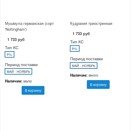
Мушмула германская (сорт
Кудрания триостренная
'Nottingham')
1 733 руб
1 733 руб
Тип КС
Тип КС
P1L
P1L
Период поставки
Период поставки
МАЙ - НОЯБРЬ
МАЙ - НОЯБРЬ
Наличие:
много
Наличие:
мало
В корзину
В корзину