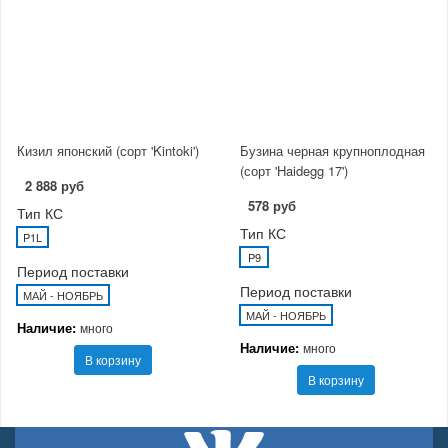
Кизил японский (сорт 'Kintoki')
Бузина черная крупноплодная
(сорт 'Haidegg 17')
2 888 руб
578 руб
Тип КС
Тип КС
P1L
P9
Период поставки
Период поставки
МАЙ - НОЯБРЬ
МАЙ - НОЯБРЬ
Наличие:
много
Наличие:
много
В корзину
В корзину