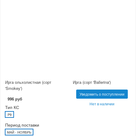
Ирга ольхолистная (сорт
Ирга (сорт 'Ballerina')
'Smokey')
Уведомить о поступлении
996 руб
Нет в наличии
Тип КС
P9
Период поставки
МАЙ - НОЯБРЬ