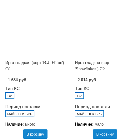
Ирга гладкая (сорт 'R.J. Hilton')
Ирга гладкая (сорт
С2
'Snowflakes') С2
1 684 руб
2 014 руб
Тип КС
Тип КС
C2
C2
Период поставки
Период поставки
МАЙ - НОЯБРЬ
МАЙ - НОЯБРЬ
Наличие:
Наличие:
много
мало
В корзину
В корзину