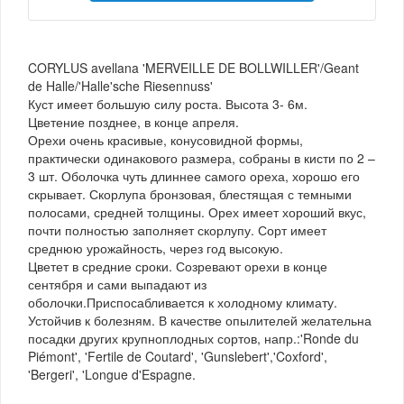
CORYLUS avellana 'MERVEILLE DE BOLLWILLER'/Geant
de Halle/'Halle'sche Riesennuss'
Куст имеет большую силу роста. Высота 3- 6м.
Цветение позднее, в конце апреля.
Орехи очень красивые, конусовидной формы,
практически одинакового размера, собраны в кисти по 2 –
3 шт. Оболочка чуть длиннее самого ореха, хорошо его
скрывает. Скорлупа бронзовая, блестящая с темными
полосами, средней толщины. Орех имеет хороший вкус,
почти полностью заполняет скорлупу. Сорт имеет
среднюю урожайность, через год высокую.
Цветет в средние сроки. Созревают орехи в конце
сентября и сами выпадают из
оболочки.Приспосабливается к холодному климату.
Устойчив к болезням. В качестве опылителей желательна
посадки других крупноплодных сортов, напр.:'Ronde du
Piémont', 'Fertile de Coutard', 'Gunslebert','Coxford',
'Bergeri', 'Longue d'Espagne.