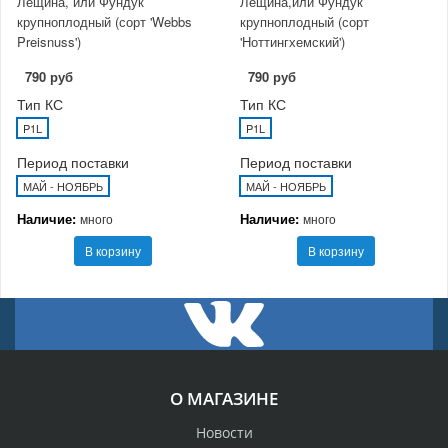
Лещина, или Фундук
Лещина,или Фундук
крупноплодный (сорт 'Webbs
крупноплодный (сорт
Preisnuss')
'Ноттингхемский')
790 руб
790 руб
Тип КС
Тип КС
P1L
P1L
Период поставки
Период поставки
МАЙ - НОЯБРЬ
МАЙ - НОЯБРЬ
Наличие:
Наличие:
много
много
В корзину
В корзину
О МАГАЗИНЕ
Новости