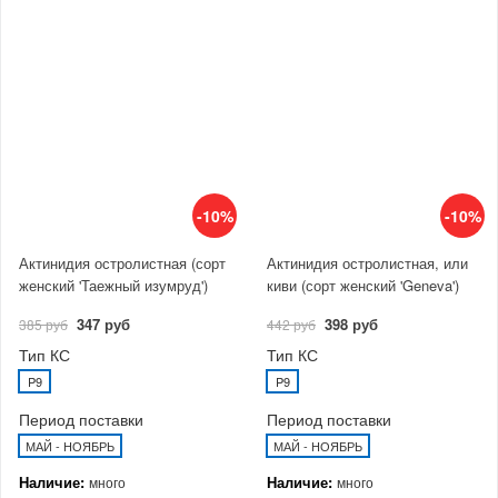
-10%
-10%
Актинидия остролистная (сорт
Актинидия остролистная, или
женский 'Таежный изумруд')
киви (сорт женский 'Geneva')
347 руб
398 руб
385 руб
442 руб
Тип КС
Тип КС
P9
P9
Период поставки
Период поставки
МАЙ - НОЯБРЬ
МАЙ - НОЯБРЬ
Наличие:
Наличие:
много
много