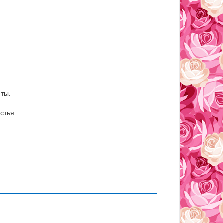
ты.
стья