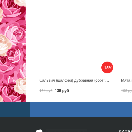
-15%
Сальвия (шалфей) дубравная (сорт 'New Dimension Blue')
Мята п
139 руб
164 руб
198 р
КАТА