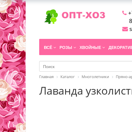
+
8
s
ВСЁ
РОЗЫ
ХВОЙНЫЕ
ДЕКОРАТ
Главная
Каталог
Многолетники
Пряно-а
Лаванда узколистн