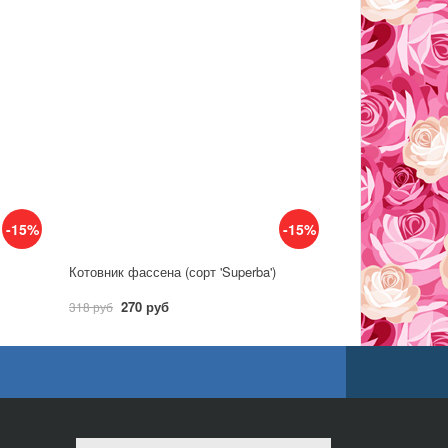
-15%
-15%
Котовник фассена (сорт 'Superba')
270 руб
318 руб