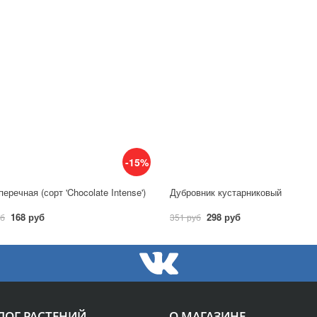
-15%
еречная (сорт 'Chocolate Intense')
Дубровник кустарниковый
168 руб
298 руб
уб
351 руб
ЛОГ РАСТЕНИЙ
О МАГАЗИНЕ