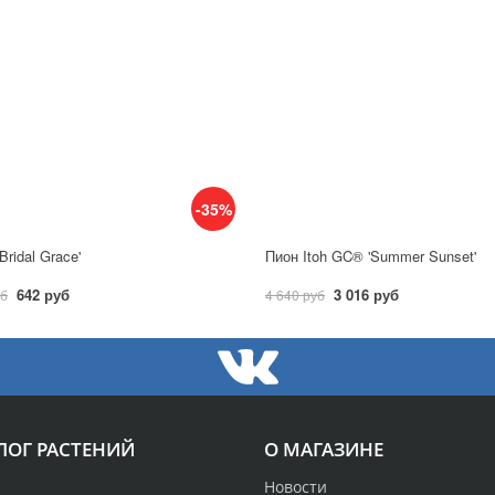
-35%
Bridal Grace'
Пион Itoh GC® 'Summer Sunset'
642 руб
3 016 руб
уб
4 640 руб
ЛОГ РАСТЕНИЙ
О МАГАЗИНЕ
Новости