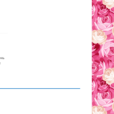
ень
к