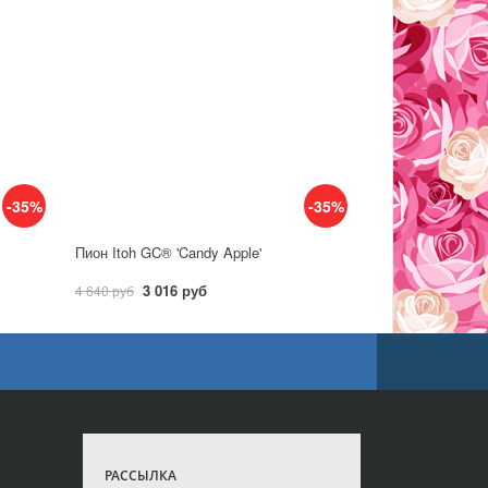
-35%
-35%
Пион Itoh GC® 'Candy Apple'
3 016 руб
4 640 руб
РАССЫЛКА