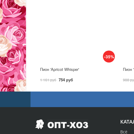
-35%
Пион 'Apricot Whisper'
Пион '
754 руб
1 161 руб
988 р
КАТА
Всё