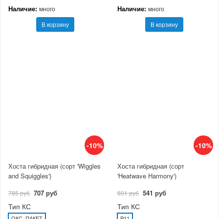
Наличие:
Наличие:
много
много
В корзину
В корзину
-10%
-10%
Хоста гибридная (сорт 'Wiggles
Хоста гибридная (сорт
and Squiggles')
'Heatwave Harmony')
707 руб
541 руб
785 руб
601 руб
Тип КС
Тип КС
ОКС, ПАКЕТ
P11