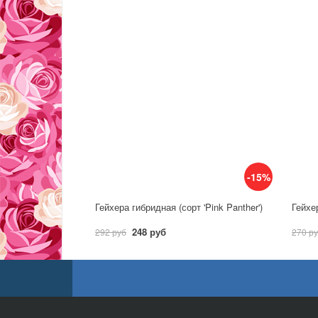
-15%
Гейхера гибридная (сорт 'Pink Panther')
248 руб
292 руб
270 р