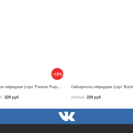
-15%
Гейхера гибридная (сорт 'Forever Purple')
229 руб
229 руб
уб
270 руб