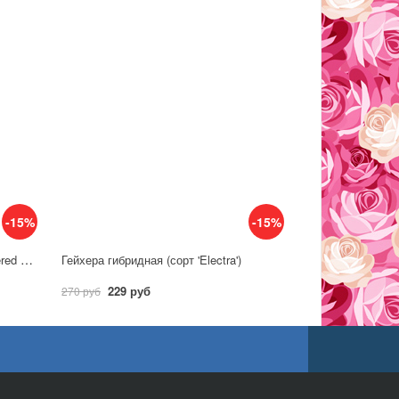
-15%
-15%
Гейхерелла гибридная (сорт 'Buttered Rum')
Гейхера гибридная (сорт 'Electra')
229 руб
270 руб