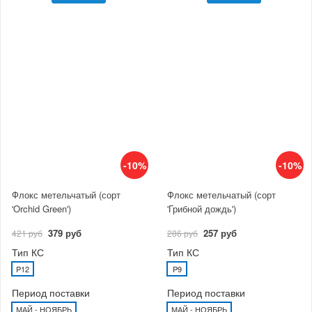
-10%
-10%
Флокс метельчатый (сорт
Флокс метельчатый (сорт
'Orchid Green')
'Грибной дождь')
379 руб
257 руб
421 руб
286 руб
Тип КС
Тип КС
P12
P9
Период поставки
Период поставки
МАЙ - НОЯБРЬ
МАЙ - НОЯБРЬ