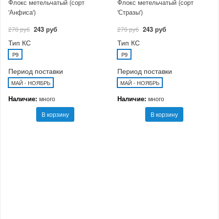
Флокс метельчатый (сорт
Флокс метельчатый (сорт
'Анфиса')
'Стразы')
243 руб
243 руб
270 руб
270 руб
Тип КС
Тип КС
P9
P9
Период поставки
Период поставки
МАЙ - НОЯБРЬ
МАЙ - НОЯБРЬ
Наличие:
Наличие:
много
много
В корзину
В корзину