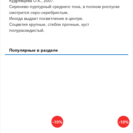
Кудрявцева О.К., 2007.
Сиренево-пурпурный среднего тона, в полном роспуске
смотрится серо-серебристым.
Иногда выдает посветление в центре.
Соцветия крупные, стебли прочные, куст
полураскидистый.
Популярные в разделе
-10%
-10%