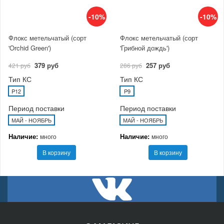
-10%
-10%
Флокс метельчатый (сорт
Флокс метельчатый (сорт
'Orchid Green')
'Грибной дождь')
379 руб
257 руб
421 руб
286 руб
Тип КС
Тип КС
P12
P9
Период поставки
Период поставки
МАЙ - НОЯБРЬ
МАЙ - НОЯБРЬ
Наличие:
Наличие:
много
много
В корзину
В корзину