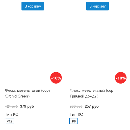
В корзину
В корзину
-10%
-10%
Флокс метельчатый (сорт
Флокс метельчатый (сорт
'Orchid Green')
'Грибной дождь')
379 руб
257 руб
421 руб
286 руб
Тип КС
Тип КС
P12
P9