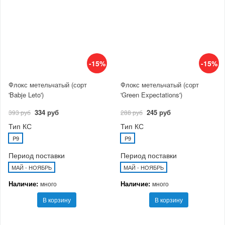
-15%
-15%
Флокс метельчатый (сорт
Флокс метельчатый (сорт
'Babje Leto')
'Green Expectations')
334 руб
245 руб
393 руб
288 руб
Тип КС
Тип КС
P9
P9
Период поставки
Период поставки
МАЙ - НОЯБРЬ
МАЙ - НОЯБРЬ
Наличие:
Наличие:
много
много
В корзину
В корзину