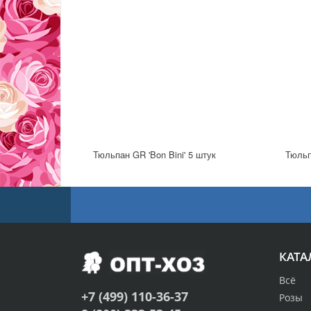
Тюльпан GR 'Bon Bini' 5 штук
Тюльп
КАТА
Всё
+7 (499) 110-36-37
Розы