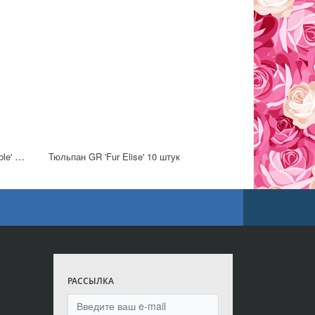
Тюльпан GR 'Red Riding Hood Double' 8 штук
Тюльпан GR 'Fur Elise' 10 штук
РАССЫЛКА