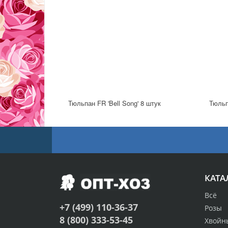
Тюльпан FR 'Bell Song' 8 штук
Тюльп
КАТА
Всё
+7 (499) 110-36-37
Розы
8 (800) 333-53-45
Хвойн