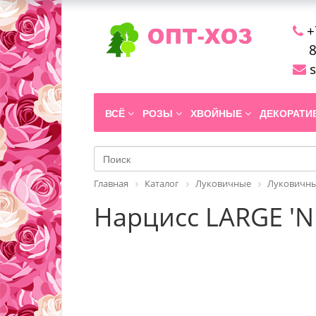
+
8
s
ВСЁ
РОЗЫ
ХВОЙНЫЕ
ДЕКОРАТ
Главная
Каталог
Луковичные
Луковичны
Нарцисс LARGE 'Ni