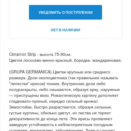
УВЕДОМИТЬ О ПОСТУПЛЕНИИ
НЕТ В НАЛИЧИИ
Cimarron Strip - высота 75-90см.
Цветок лососево-винно-красный, бородка- мандариновая.
(GRUPA GERMANICA).Цветки крупные или среднего
размера. Доли околоцветника (так правильнее называть
"лепестки" ирисов) тонкие. Внутренние доли либо
полураскрыты, либо смыкаются, образуя арку, наружные
— приспущены вниз. Романтическую картину дополняет
сладковато-пряный, нередко сильный аромат.
Зимостойки, быстро разрастаются, образуя сильные,
густые куртины, обильно цветут, их листва не теряет
декоративности до конца лета. Эти ирисы проявляют
завидную устойчивость к неблагоприятным погодным
условиям, вредителям, заболеваниям. Даже в случаях