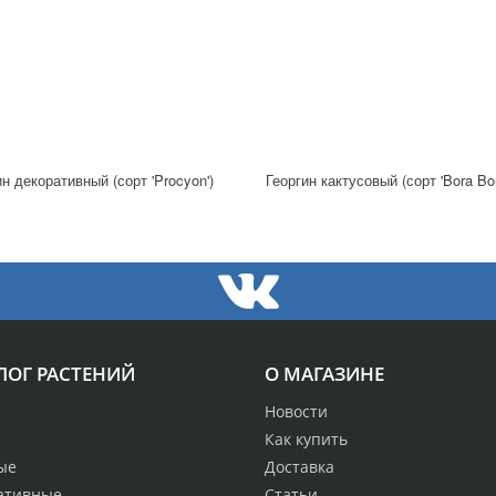
ин декоративный (сорт 'Procyon')
Георгин кактусовый (сорт 'Bora Bor
ЛОГ РАСТЕНИЙ
О МАГАЗИНЕ
Новости
Как купить
ые
Доставка
ативные
Статьи