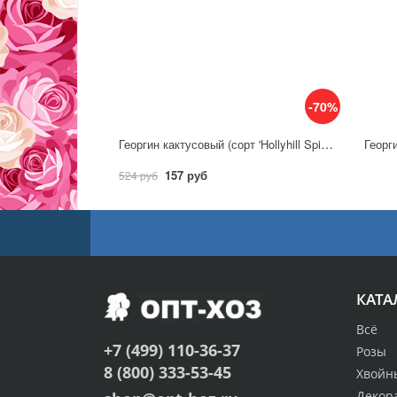
-70%
Георгин кактусовый (сорт 'Hollyhill Spider Woman')
Георг
157 руб
524 руб
КАТА
Всё
+7 (499) 110-36-37
Розы
8 (800) 333-53-45
Хвойн
Декор