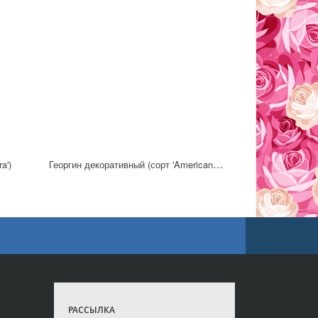
Георгин декоративный (сорт 'American Sun')
a')
РАССЫЛКА