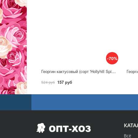
-70%
Георгин кактусовый (сорт 'Hollyhill Spider Woman')
Георг
157 руб
524 руб
КАТА
Всё