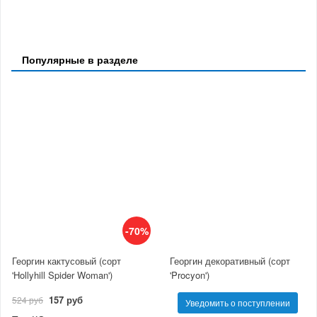
Популярные в разделе
-70%
Георгин кактусовый (сорт
Георгин декоративный (сорт
'Hollyhill Spider Woman')
'Procyon')
157 руб
524 руб
Уведомить о поступлении