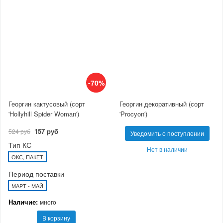
-70%
Георгин кактусовый (сорт
Георгин декоративный (сорт
'Hollyhill Spider Woman')
'Procyon')
157 руб
524 руб
Уведомить о поступлении
Тип КС
Нет в наличии
ОКС, ПАКЕТ
Период поставки
МАРТ - МАЙ
Наличие:
много
В корзину