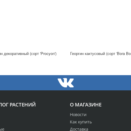
ин декоративный (сорт 'Procyon')
Георгин кактусовый (сорт 'Bora Bor
ЛОГ РАСТЕНИЙ
О МАГАЗИНЕ
Новости
Как купить
ые
Доставка