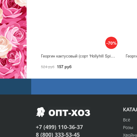
-70%
Георгин кактусовый (сорт 'Hollyhill Spider Woman')
Георг
157 руб
524 руб
КАТА
Всё
+7 (499) 110-36-37
Розы
8 (800) 333-53-45
Хвойн