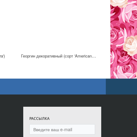
Георгин декоративный (сорт 'American Sun')
a')
РАССЫЛКА