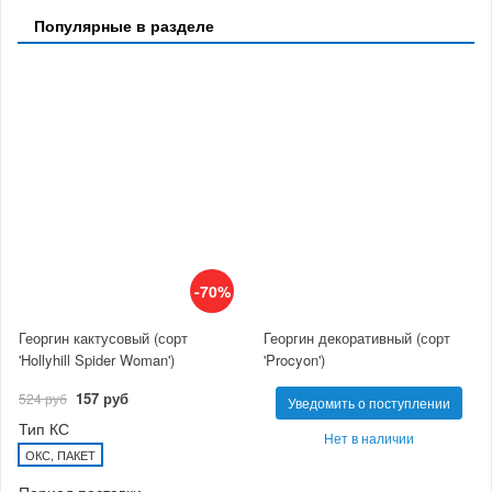
Популярные в разделе
-70%
Георгин кактусовый (сорт
Георгин декоративный (сорт
'Hollyhill Spider Woman')
'Procyon')
157 руб
524 руб
Уведомить о поступлении
Тип КС
Нет в наличии
ОКС, ПАКЕТ