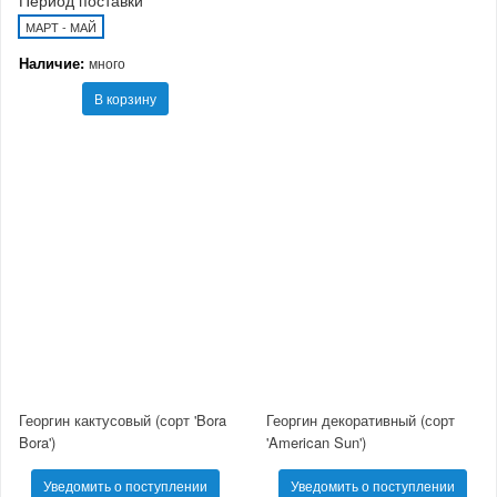
Период поставки
МАРТ - МАЙ
Наличие:
много
В корзину
Георгин кактусовый (сорт 'Bora
Георгин декоративный (сорт
Bora')
'American Sun')
Уведомить о поступлении
Уведомить о поступлении