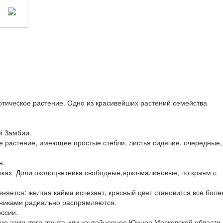
отическое растение. Одно из красивейших растений семейства
й Замбии.
 растение, имеющее простые стебли, листья сидячие, очередные,
я.
ках. Доли околоцветника свободные,ярко-малиновые, по краям с
няется: желтая кайма исчезает, красный цвет становится все боле
никами радиально распрямляются.
оссии.
ение закрытого грунта или контейнерное.Южнее Московской области