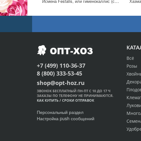
Исмена Festalis, или гименокаллис (сорт 'Sulphur Queen') 1 штука
Хазман
КАТА
Всё
+7 (499) 110-36-37
Розы
8 (800) 333-53-45
Хвойн
Декор
shop@opt-hoz.ru
Плодо
ЗВОНОК БЕСПЛАТНЫЙ ПН-ПТ С 10 ДО 17 Ч
ЗАКАЗЫ ПО ТЕЛЕФОНУ НЕ ПРИНИМАЮТСЯ.
Клема
КАК КУПИТЬ
/
СРОКИ ОТПРАВОК
Луков
Персональный раздел
Много
Настройка push сообщений
Семен
Удобр