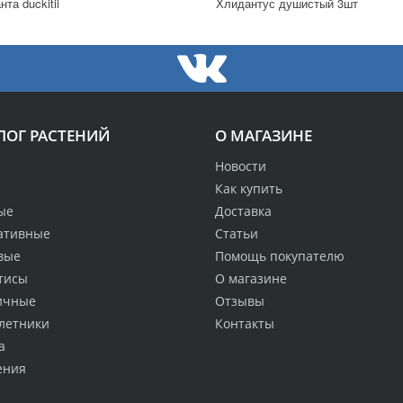
та duckitii
Хлидантус душистый 3шт
ЛОГ РАСТЕНИЙ
О МАГАЗИНЕ
Новости
Как купить
ые
Доставка
ативные
Статьи
вые
Помощь покупателю
тисы
О магазине
ичные
Отзывы
летники
Контакты
а
ения