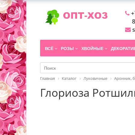
+
8
s
ВСЁ
РОЗЫ
ХВОЙНЫЕ
ДЕКОРАТ
Главная
Каталог
Луковичные
Аронник, б
Глориоза Ротшиль