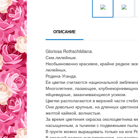
ОПИСАНИЕ
Gloriosa Rothschildiana.
Сем.лилейные.
Необыкновенно красивое, крайне редкое экз
лилейных.
Родина-Уганда.
Ее цветки считаются национальной эмблемо
Многолетнее, лазающее, клубнекорневищное
яйцевидные, заканчивающиеся усиком.
Цветки располагаются в верхней части стебл
Они довольно крупные, на длинных цветонож
желтой каймой, волнистые.
За время цветения окраска околоцветника ме
насыщенным, а тычинки с подвижными пыль
В грунте можно выращивать только на юге Р
В средней полосе культивируется, как раст