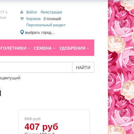
17 ч
Войти
Регистрация
тся.
Корзина
0 позиций
Персональный раздел
выбрать город...
ГОЛЕТНИКИ
СЕМЕНА
УДОБРЕНИЯ
НАЙТИ
ннецветущий
й
508 руб
407 руб