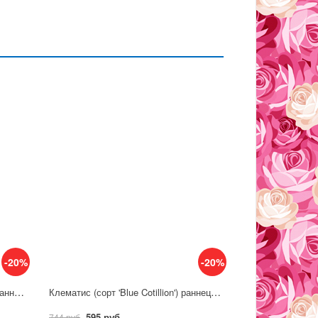
-20%
-20%
Клематис (сорт 'Blue Ice Cream') раннецветущий
Клематис (сорт 'Blue Cotillion') раннецветущий
595 руб
744 руб