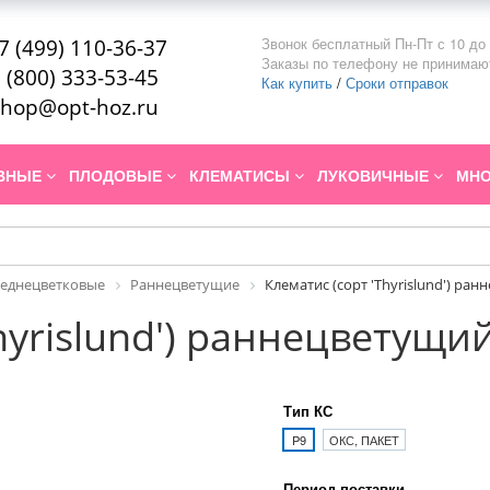
Звонок бесплатный Пн-Пт с 10 до 
7 (499) 110-36-37
Заказы по телефону не принимаю
 (800) 333-53-45
Как купить
/
Сроки отправок
hop@opt-hoz.ru
ИВНЫЕ
ПЛОДОВЫЕ
КЛЕМАТИСЫ
ЛУКОВИЧНЫЕ
МНО
реднецветковые
Раннецветущие
Клематис (сорт 'Thyrislund') ра
hyrislund') раннецветущи
Тип КС
P9
ОКС, ПАКЕТ
Период поставки