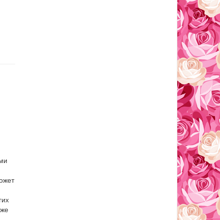
ыми
может
гих
кже