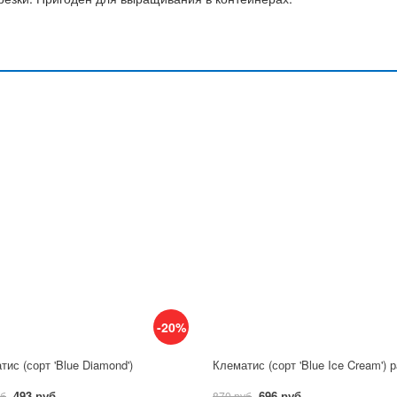
-20%
тис (сорт 'Blue Diamond')
493 руб
696 руб
уб
870 руб