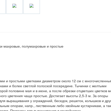
ки махровые, полумахровые и простые
ми и простыми цветками диаметром около 12 см с многочисленн
ами и более светлой полоской посередине. Тычинки с желтыми
орой половине мая и в июне, а после обрезки отцветших цветков 
чного цветения чаще простые. Достигает высоты 2,5-3 м. За опоры
ля выращивания у ограждений, беседок, решеток, колышков и дру
льным опорам, напр., лиственным либо хвойным кустарникам, а та
резки. Пригоден для выращивания в контейнерах.