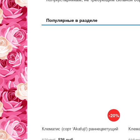
Популярные в разделе
-20%
Клематис (сорт 'Akafuji') раннецветущий
Клема
536 руб
670 руб
616 р