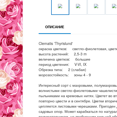
ОПИСАНИЕ
Clematis 'Thyrislund'
окраска цветков: светло-фиолетовая, цвет
высота растений: 2,5-3 m
величина цветков: большие
период цветения: V-VI, IX
Обрезка типа: 2 (слабая)
морозостойкость: зоны 4 - 9
Интересный сорт с махровыми, полумахровы
волнистыми светло-фиолетовыми чашелистик
пыльниками на кремовых нитях. Цветет во вт
повторно цвести и в сентябре. Цветки втори
цепляется листовыми черешками. Пригоден д
садовых опор. Может карабкаться по натура
полукустарникам, не требующим сильной об