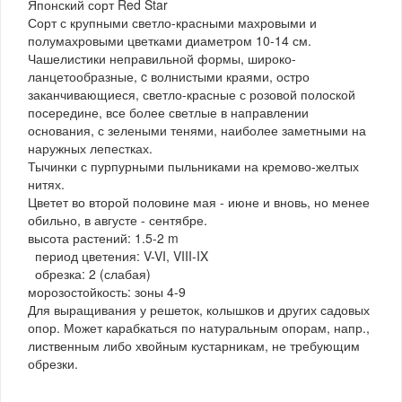
Японский сорт Red Star
Сорт с крупными светло-красными махровыми и
полумахровыми цветками диаметром 10-14 см.
Чашелистики неправильной формы, широко-
ланцетообразные, c волнистыми краями, остро
заканчивающиеся, светло-красные с розовой полоской
посередине, все более светлые в направлении
основания, с зелеными тенями, наиболее заметными на
наружных лепестках.
Тычинки с пурпурными пыльниками на кремово-желтых
нитях.
Цветет во второй половине мая - июне и вновь, но менее
обильно, в августе - сентябре.
высота растений: 1.5-2 m
период цветения: V-VI, VIII-IX
обрезка: 2 (слабая)
морозостойкость: зоны 4-9
Для выращивания у решеток, колышков и других садовых
опор. Может карабкаться по натуральным опорам, напр.,
лиственным либо хвойным кустарникам, не требующим
обрезки.