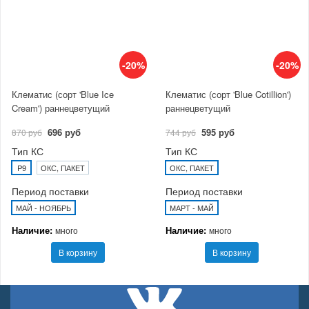
-20%
-20%
Клематис (сорт 'Blue Ice
Клематис (сорт 'Blue Cotillion')
Cream') раннецветущий
раннецветущий
696 руб
595 руб
870 руб
744 руб
Тип КС
Тип КС
P9
ОКС, ПАКЕТ
ОКС, ПАКЕТ
Период поставки
Период поставки
МАЙ - НОЯБРЬ
МАРТ - МАЙ
Наличие:
Наличие:
много
много
В корзину
В корзину