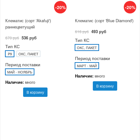
-20%
-20%
Клематис (сорт 'Akafuji')
Клематис (сорт 'Blue Diamond')
раннецветущий
493 руб
616 руб
536 руб
670 руб
Тип КС
Тип КС
ОКС, ПАКЕТ
P9
ОКС, ПАКЕТ
Период поставки
Период поставки
МАРТ - МАЙ
МАЙ - НОЯБРЬ
Наличие:
много
Наличие:
много
В корзину
В корзину