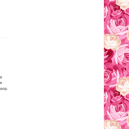
а
я
апр.