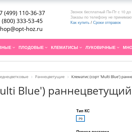
Звонок бесплатный Пн-Пт с 10 до 
7 (499) 110-36-37
Заказы по телефону не принимаю
 (800) 333-53-45
Как купить
/
Сроки отправок
hop@opt-hoz.ru
ИВНЫЕ
ПЛОДОВЫЕ
КЛЕМАТИСЫ
ЛУКОВИЧНЫЕ
МНО
реднецветковые
Раннецветущие
Клематис (сорт 'Multi Blue') ра
ulti Blue') раннецветущий
Тип КС
P9
Период поставки