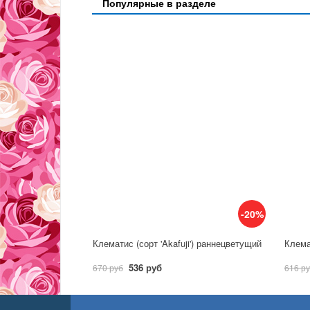
Популярные в разделе
-20%
Клематис (сорт 'Akafuji') раннецветущий
Клема
536 руб
670 руб
616 р