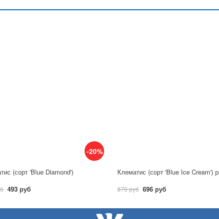
-20%
тис (сорт 'Blue Diamond')
493 руб
696 руб
уб
870 руб