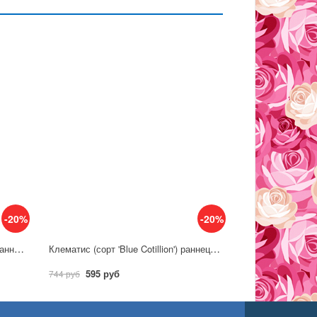
-20%
-20%
Клематис (сорт 'Blue Ice Cream') раннецветущий
Клематис (сорт 'Blue Cotillion') раннецветущий
595 руб
744 руб